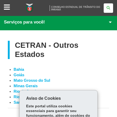
CONSELHO
CONSELHO ESTADUAL DE TRÂNSITO DO
ESTADUAL
PARANÁ
DE
TRÂNSITO
DO
Serviços para você!
PARANÁ
CETRAN - Outros
Estados
Bahia
Goiás
Mato Grosso do Sul
Minas Gerais
Rio de Janeiro
Rio Grande do Sul
Aviso de Cookies
Santa Catarina
Este portal utiliza cookies
essenciais para garantir seu
funcionamento, além de cookies do