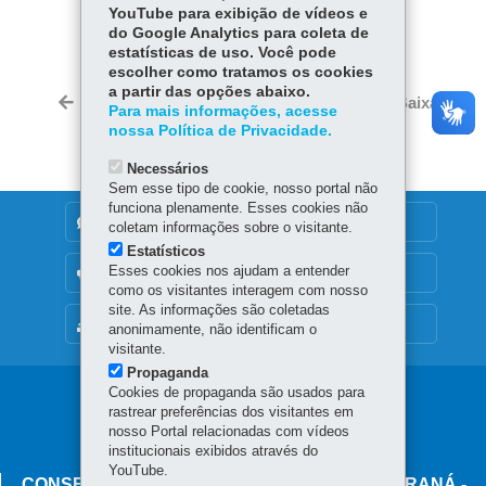
COMPARTILHE:
YouTube para exibição de vídeos e
do Google Analytics para coleta de
Fa
W
estatísticas de uso. Você pode
ce
ha
escolher como tratamos os cookies
Tw
a partir das opções abaixo.
bo
ts
Voltar
Início
Imprimir
Baixar
Para mais informações, acesse
itt
ok
Ap
nossa Política de Privacidade.
er
p
Necessários
Sem esse tipo de cookie, nosso portal não
funciona plenamente. Esses cookies não
DENUNCIE CORRUPÇÃO
coletam informações sobre o visitante.
Estatísticos
Esses cookies nos ajudam a entender
OUVIDORIA
como os visitantes interagem com nosso
site. As informações são coletadas
MAPA DO SITE
anonimamente, não identificam o
visitante.
Propaganda
Cookies de propaganda são usados para
Navegação
rastrear preferências dos visitantes em
principal
nosso Portal relacionadas com vídeos
institucionais exibidos através do
YouTube.
CONSELHO ESTADUAL DE TRÂNSITO DO PARANÁ -