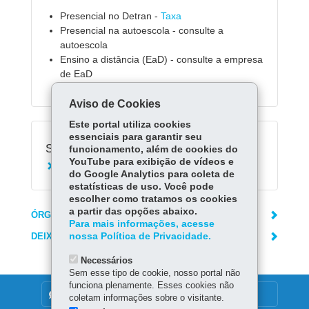
Presencial no Detran -
Taxa
Presencial na autoescola - consulte a
autoescola
Ensino a distância (EaD) - consulte a empresa
de EaD
Aviso de Cookies
Este portal utiliza cookies
essenciais para garantir seu
Serviços Relacionados:
funcionamento, além de cookies do
YouTube para exibição de vídeos e
Agendar curso de reciclagem
do Google Analytics para coleta de
estatísticas de uso. Você pode
escolher como tratamos os cookies
a partir das opções abaixo.
ÓRGÃO RESPONSÁVEL
Para mais informações, acesse
DEIXE SUA OPINIÃO
nossa Política de Privacidade.
Necessários
Sem esse tipo de cookie, nosso portal não
funciona plenamente. Esses cookies não
DENUNCIE CORRUPÇÃO
coletam informações sobre o visitante.