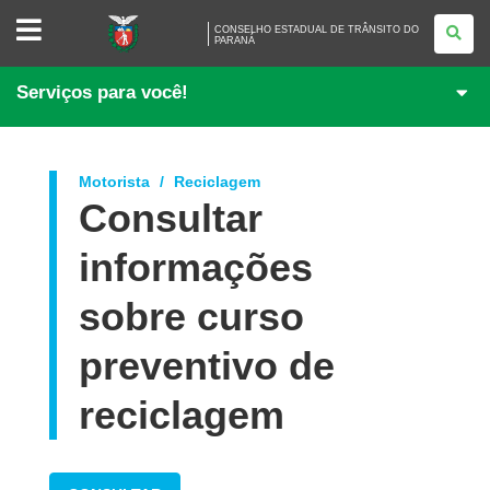
CONSELHO
CONSELHO ESTADUAL DE TRÂNSITO DO
ESTADUAL
PARANÁ
DE
TRÂNSITO
DO
Serviços para você!
PARANÁ
Motorista
Reciclagem
Consultar
informações
sobre curso
preventivo de
reciclagem