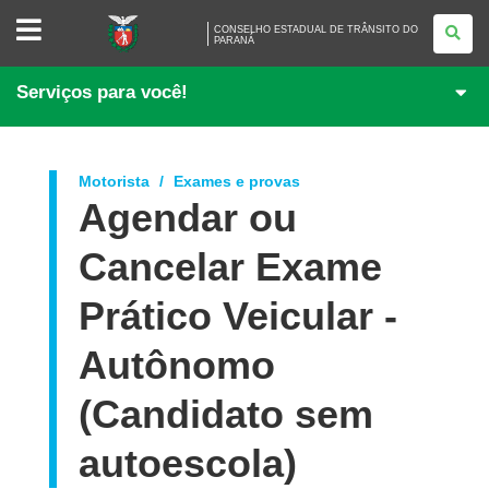
CONSELHO
CONSELHO ESTADUAL DE TRÂNSITO DO
ESTADUAL
PARANÁ
DE
TRÂNSITO
DO
Serviços para você!
PARANÁ
Motorista
Exames e provas
Agendar ou
Cancelar Exame
Prático Veicular -
Autônomo
(Candidato sem
autoescola)