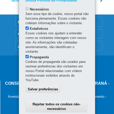
DEIXE SUA OPINIÃO
nossa Política de Privacidade.
Necessários
Sem esse tipo de cookie, nosso portal não
funciona plenamente. Esses cookies não
DENUNCIE CORRUPÇÃO
coletam informações sobre o visitante.
Estatísticos
Esses cookies nos ajudam a entender
OUVIDORIA
como os visitantes interagem com nosso
site. As informações são coletadas
MAPA DO SITE
anonimamente, não identificam o
visitante.
Propaganda
Cookies de propaganda são usados para
Navegação
rastrear preferências dos visitantes em
principal
nosso Portal relacionadas com vídeos
institucionais exibidos através do
YouTube.
CONSELHO ESTADUAL DE TRÂNSITO DO PARANÁ -
CETRAN
Salvar preferências
Avenida Victor Ferreira do Amaral, 2940 - Bloco D - 2º Pavimento -
Capão da Imbuia
Rejeitar todos os cookies não-
82800-900
-
Curitiba
-
PR
MAPA
necessários
41 3361-1268