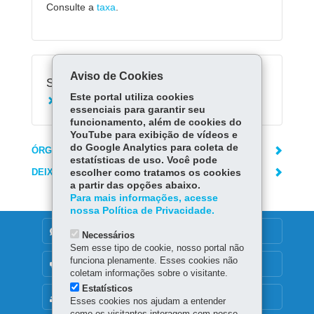
Consulte a
taxa
.
Aviso de Cookies
Serviços Relacionados:
Este portal utiliza cookies
Consultar pontuação da carteira de motorista
essenciais para garantir seu
funcionamento, além de cookies do
YouTube para exibição de vídeos e
do Google Analytics para coleta de
ÓRGÃO RESPONSÁVEL
estatísticas de uso. Você pode
DEIXE SUA OPINIÃO
escolher como tratamos os cookies
a partir das opções abaixo.
Para mais informações, acesse
nossa Política de Privacidade.
DENUNCIE CORRUPÇÃO
Necessários
Sem esse tipo de cookie, nosso portal não
funciona plenamente. Esses cookies não
OUVIDORIA
coletam informações sobre o visitante.
Estatísticos
MAPA DO SITE
Esses cookies nos ajudam a entender
como os visitantes interagem com nosso