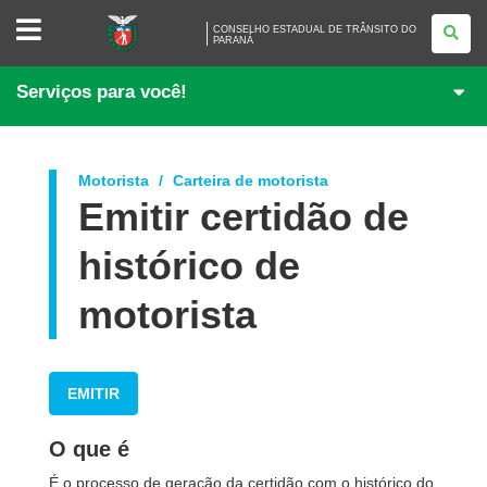
CONSELHO
CONSELHO ESTADUAL DE TRÂNSITO DO
ESTADUAL
PARANÁ
DE
TRÂNSITO
DO
Serviços para você!
PARANÁ
Motorista
Carteira de motorista
Emitir certidão de
histórico de
motorista
EMITIR
O que é
É o processo de geração da certidão com o histórico do