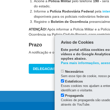
Acione a
Polícia Militar
pelo telefone
190 -
será 
do estado;
Informe a
Polícia Rodoviária Federal
pela
inte
disponíveis para os policiais rodoviários federais
Registre o
Boletim de Ocorrência
presencialm
ATENÇÃO!
Após informar a Polícia Militar e a Polí
Ocorrência na Polícia Civil do Paraná, caso contrário
Aviso de Cookies
Prazo
Este portal utiliza cookies 
A notificação e o registro do boletim de ocorrência 
vídeos e do Google Analytics
opções abaixo.
Para mais informações, acess
DELEGACIAS POLÍCIA CIVIL
Necessários
Sem esse tipo de cookie, nosso po
Estatísticos
Esses cookies nos ajudam a enten
identificam o visitante.
Propaganda
Cookies de propaganda são usados 
através do YouTube.