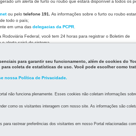
gerado um alerta de furto ou roubo que estará disponível a todos os po
rnet
ou pelo
telefone 191.
As informações sobre o furto ou roubo esta
 de todo o país;
ente em uma das
delegacias da PCPR
.
cia Rodoviária Federal, você tem 24 horas para registrar o Boletim de
 o alerta sairá do sistema.
essenciais para garantir seu funcionamento, além de cookies do Y
são imediatos.
 para coleta de estatísticas de uso. Você pode escolher como tra
e nossa Política de Privacidade.
rtal não funciona plenamente. Esses cookies não coletam informações sobre 
der como os visitantes interagem com nosso site. As informações são cole
MAPA D
para rastrear preferências dos visitantes em nosso Portal relacionadas com 