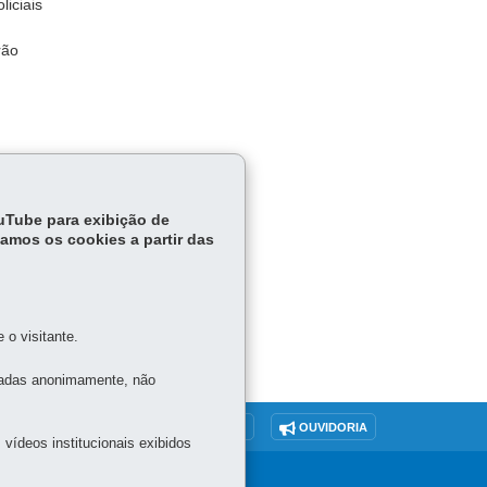
liciais
rão
ouTube para exibição de
tamos os cookies a partir das
o visitante.
tadas anonimamente, não
O SITE
DENUNCIE CORRUPÇÃO
OUVIDORIA
vídeos institucionais exibidos