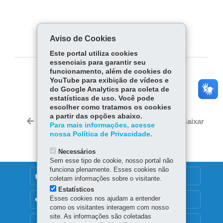
Aviso de Cookies
Este portal utiliza cookies
essenciais para garantir seu
funcionamento, além de cookies do
COMPARTILHE:
YouTube para exibição de vídeos e
do Google Analytics para coleta de
Fa
W
estatísticas de uso. Você pode
ce
ha
escolher como tratamos os cookies
Tw
a partir das opções abaixo.
bo
ts
Voltar
Início
Imprimir
Baixar
Para mais informações, acesse
itt
ok
Ap
nossa Política de Privacidade.
er
p
Necessários
Sem esse tipo de cookie, nosso portal não
funciona plenamente. Esses cookies não
DENUNCIE CORRUPÇÃO
coletam informações sobre o visitante.
Estatísticos
Esses cookies nos ajudam a entender
OUVIDORIA
como os visitantes interagem com nosso
site. As informações são coletadas
MAPA DO SITE