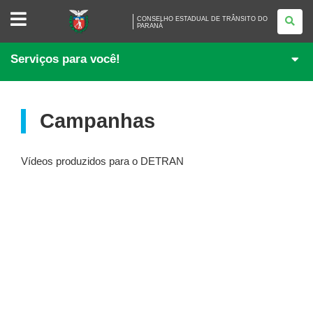
CONSELHO
CONSELHO ESTADUAL DE TRÂNSITO DO
ESTADUAL
PARANÁ
DE
TRÂNSITO
DO
Serviços para você!
PARANÁ
Campanhas
Vídeos produzidos para o DETRAN