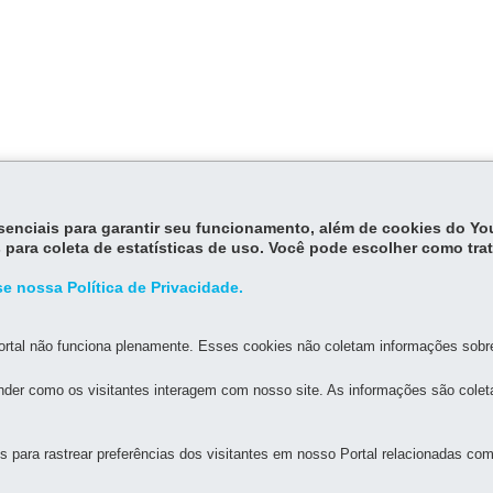
essenciais para garantir seu funcionamento, além de cookies do Y
 para coleta de estatísticas de uso. Você pode escolher como tra
e nossa Política de Privacidade.
rtal não funciona plenamente. Esses cookies não coletam informações sobre 
der como os visitantes interagem com nosso site. As informações são cole
MAPA D
para rastrear preferências dos visitantes em nosso Portal relacionadas com 
UAL DE TRÂNSITO DO PARANÁ - CETRAN