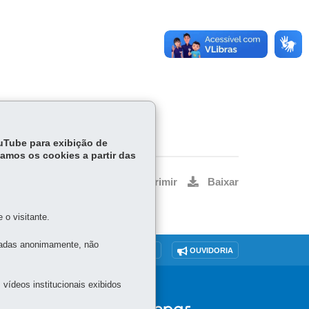
ouTube para exibição de
tamos os cookies a partir das
Voltar
Início
Imprimir
Baixar
o visitante.
tadas anonimamente, não
O SITE
DENUNCIE CORRUPÇÃO
OUVIDORIA
vídeos institucionais exibidos