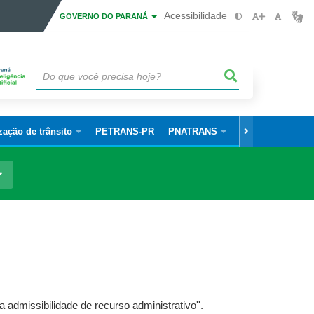
Acessibilidade
GOVERNO DO PARANÁ
zação de trânsito
PETRANS-PR
PNATRANS
Informações Úte
a admissibilidade de recurso administrativo''.