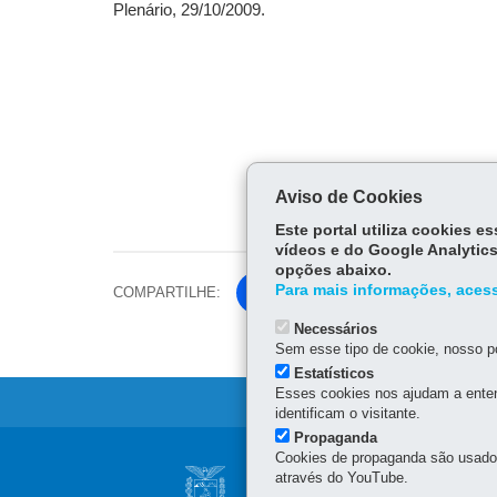
Plenário, 29/10/2009.
Aviso de Cookies
Este portal utiliza cookies 
vídeos e do Google Analytics
opções abaixo.
Para mais informações, acess
COMPARTILHE:
Fa
ce
Necessários
Tw
bo
Sem esse tipo de cookie, nosso po
itt
ok
Estatísticos
er
Esses cookies nos ajudam a enten
identificam o visitante.
Propaganda
Navegação
Cookies de propaganda são usados 
CONSELHO ESTAD
através do YouTube.